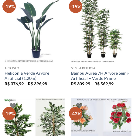
-19%
-19%
ARBUSTO
SEMI-ARTIFICIAL
Helicônia Verde Árvore
Bambu Áurea 7H Árvore Semi-
Artificial (1,20m)
Artificial – Verde Prime
Faixa
Faixa
R$
376,99
–
R$
396,98
R$
309,99
–
R$
569,99
de
de
preço:
preço:
R$ 376,99
R$ 309,99
através
através
R$ 396,98
R$ 569,99
-19%
-43%