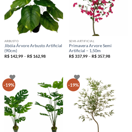
ARBUSTO
SEMI-ARTIFICIAL
Jibóia Árvore Arbusto Artificial
Primavera Arvore Semi
(90cm)
Artificial – 1,50m
Faixa
Faixa
R$
142,99
–
R$
162,98
R$
337,99
–
R$
357,98
de
de
preço:
preço:
R$ 142,99
R$ 337,99
através
através
R$ 162,98
R$ 357,98
-19%
-19%