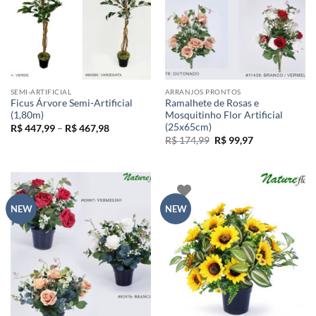
SEMI-ARTIFICIAL
ARRANJOS PRONTOS
Ficus Árvore Semi-Artificial
Ramalhete de Rosas e
(1,80m)
Mosquitinho Flor Artificial
(25x65cm)
Faixa
R$
447,99
–
R$
467,98
de
O
O
R$
174,99
R$
99,97
preço:
preço
preço
R$ 447,99
original
atual
através
era:
é:
R$ 467,98
R$ 174,99.
R$ 99,97.
NEW
NEW