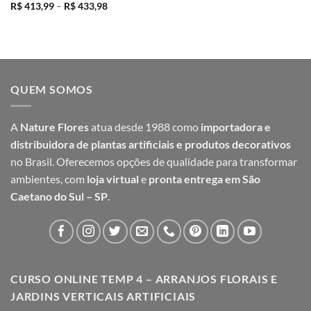
Faixa
R$
413,99
–
R$
433,98
de
preço:
R$ 413,99
através
R$ 433,98
QUEM SOMOS
A
Nature Flores
atua desde 1988 como
importadora e
distribuidora de plantas artificiais e produtos decorativos
no Brasil. Oferecemos opções de qualidade para transformar
ambientes, com
loja virtual
e
pronta entrega em São
Caetano do Sul – SP
.
CURSO ONLINE TEMP 4 – ARRANJOS FLORAIS E
JARDINS VERTICAIS ARTIFICIAIS