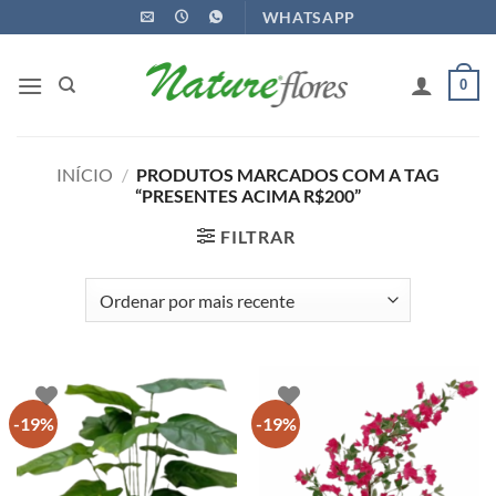
Ir
WHATSAPP
para
o
0
conteúdo
INÍCIO
/
PRODUTOS MARCADOS COM A TAG
“PRESENTES ACIMA R$200”
FILTRAR
-19%
-19%