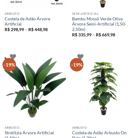
ARBUSTO
SEMI-ARTIFICIAL
Costela de Adão Árvore
Bambu Mossô Verde Oliva
Artificial
Árvore Semi-Artificial (1,50-
2,50m)
Faixa
R$
298,99
–
R$
448,98
de
Faixa
R$
335,99
–
R$
669,98
preço:
de
R$ 298,99
preço:
através
R$ 335,99
R$ 448,98
através
R$ 669,98
-19%
-19%
ARBUSTO
ARBUSTO
Strelitzia Árvore Artificial
Costela de Adão Arbusto On
(1,10m)
Pole (1,20m)