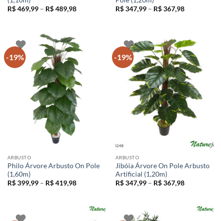
Faixa
Faixa
R$
469,99
–
R$
489,98
R$
347,99
–
R$
367,98
de
de
preço:
preço:
R$ 469,99
R$ 347,99
através
através
R$ 489,98
R$ 367,98
-19%
-19%
ARBUSTO
ARBUSTO
Philo Árvore Arbusto On Pole
Jibóia Árvore On Pole Arbusto
(1,60m)
Artificial (1,20m)
Faixa
Faixa
R$
399,99
–
R$
419,98
R$
347,99
–
R$
367,98
de
de
preço:
preço:
R$ 399,99
R$ 347,99
através
através
R$ 419,98
R$ 367,98