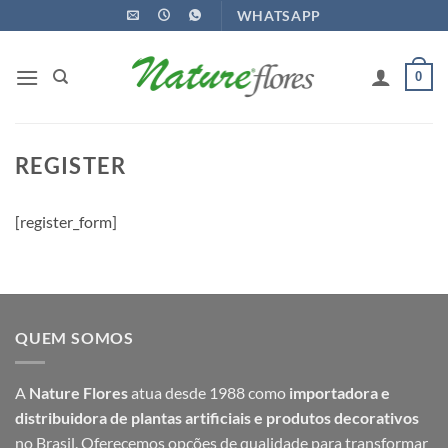
Ir
WHATSAPP
para
o
0
conteúdo
REGISTER
[register_form]
QUEM SOMOS
A
Nature Flores
atua desde 1988 como
importadora e
distribuidora de plantas artificiais e produtos decorativos
no Brasil. Oferecemos opções de qualidade para transformar