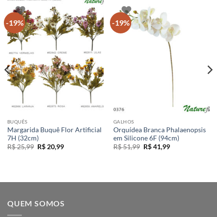
-19%
-19%
BUQUÊS
GALHOS
Margarida Buquê Flor Artificial
Orquídea Branca Phalaenopsis
7H (32cm)
em Silicone 6F (94cm)
O
O
O
O
R$
25,99
R$
20,99
R$
51,99
R$
41,99
preço
preço
preço
preço
original
atual
original
atual
era:
é:
era:
é:
R$ 25,99.
R$ 20,99.
R$ 51,99.
R$ 41,99.
QUEM SOMOS