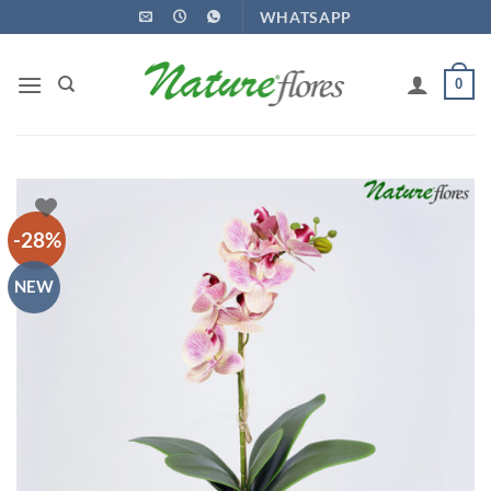
Ir
WHATSAPP
para
o
0
conteúdo
-28%
NEW