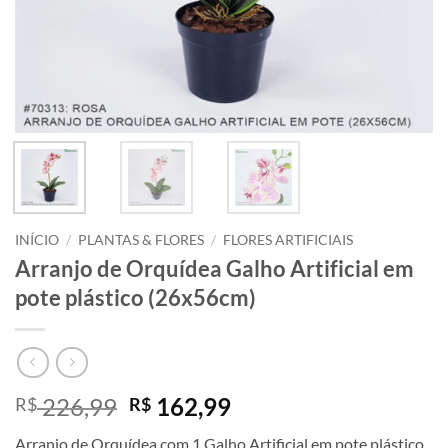
INÍCIO
/
PLANTAS & FLORES
/
FLORES ARTIFICIAIS
Arranjo de Orquídea Galho Artificial em
pote plástico (26x56cm)
O
O
226,99
162,99
R$
R$
preço
preço
Arranjo de Orquídea com 1 Galho Artificial em pote plástico