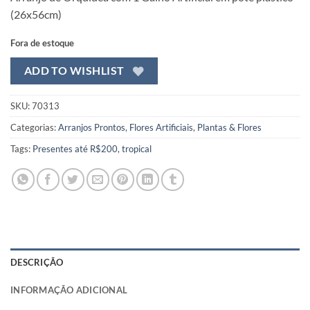
original
atual
(26x56cm)
era:
é:
R$ 226,99.
R$ 162,99.
Fora de estoque
ADD TO WISHLIST
SKU:
70313
Categorias:
Arranjos Prontos
,
Flores Artificiais
,
Plantas & Flores
Tags:
Presentes até R$200
,
tropical
DESCRIÇÃO
INFORMAÇÃO ADICIONAL