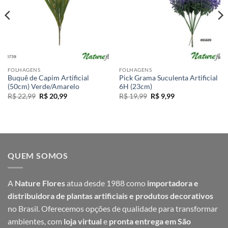
FOLHAGENS
FOLHAGENS
Buquê de Capim Artificial
Pick Grama Suculenta Artificial
(50cm) Verde/Amarelo
6H (23cm)
O
O
O
O
R$
22,99
R$
20,99
R$
19,99
R$
9,99
preço
preço
preço
preço
original
atual
original
atual
era:
é:
era:
é:
R$ 22,99.
R$ 20,99.
R$ 19,99.
R$ 9,99.
QUEM SOMOS
A
Nature Flores
atua desde 1988 como
importadora e
distribuidora de plantas artificiais e produtos decorativos
no Brasil. Oferecemos opções de qualidade para transformar
ambientes, com
loja virtual
e
pronta entrega em São