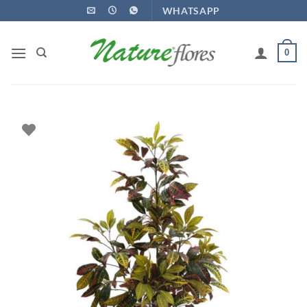
Ir
WHATSAPP
para
o
0
conteúdo