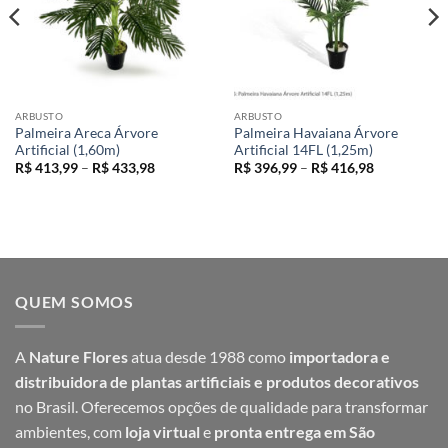
ARBUSTO
ARBUSTO
Palmeira Areca Árvore
Palmeira Havaiana Árvore
Artificial (1,60m)
Artificial 14FL (1,25m)
Faixa
Faixa
R$
413,99
–
R$
433,98
R$
396,99
–
R$
416,98
de
de
preço:
preço:
R$ 413,99
R$ 396,99
através
através
R$ 433,98
R$ 416,98
QUEM SOMOS
A
Nature Flores
atua desde 1988 como
importadora e
distribuidora de plantas artificiais e produtos decorativos
no Brasil. Oferecemos opções de qualidade para transformar
ambientes, com
loja virtual
e
pronta entrega em São