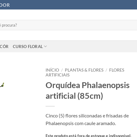
ADOR
ECÓR
CURSO FLORAL
INÍCIO
/
PLANTAS & FLORES
/
FLORES
ARTIFICIAIS
Orquídea Phalaenopsis
artificial (85cm)
Cinco (5) flores siliconadas e frisadas de
Phalaenopsis com caule aramado.
Este produto está fora de estoque e indisponível.