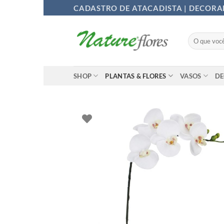
Ir
CADASTRO DE ATACADISTA | DECOR
para
o
Pesquisar
conteúdo
por:
SHOP
PLANTAS & FLORES
VASOS
D