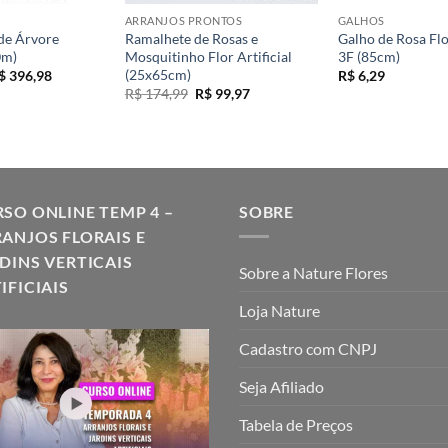
ARRANJOS PRONTOS
GALHOS
de Árvore
Ramalhete de Rosas e
Galho de Rosa Flor
0m)
Mosquitinho Flor Artificial
3F (85cm)
(25x65cm)
Faixa
$
396,98
R$
6,29
de
O
O
R$
174,99
R$
99,97
preço:
preço
preço
R$ 376,99
original
atual
através
era:
é:
R$ 396,98
R$ 174,99.
R$ 99,97.
SO ONLINE TEMP 4 –
SOBRE
ANJOS FLORAIS E
DINS VERTICAIS
Sobre a Nature Flores
IFICIAIS
Loja Nature
Cadastro com CNPJ
Seja Afiliado
Tabela de Preços