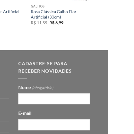
GALHOS
 Artificial
Rosa Clássica Galho Flor
Artificial (30cm)
O
O
R$
11,59
R$
6,99
preço
preço
original
atual
era:
é:
R$ 11,59.
R$ 6,99.
CADASTRE-SE PARA
RECEBER NOVIDADES
Nome
(obrigatório)
E-mail