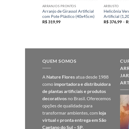
ARRANJOS PRONTOS
ARBUSTO
elha Buquê
Arranjo de Girassol Artificial
Helicônia Ver
9F (47cm)
com Pote Plástico (40x45cm)
Artificial (1,2
O
O
R$
32,99
R$
319,99
R$
376,99
–
R
preço
preço
original
atual
era:
é:
R$ 39,99.
R$ 32,99.
QUEM SOMOS
CUR
ARR
JAR
A
Nature Flores
atua desde 1988
ART
como
importadora e distribuidora
de plantas artificiais e produtos
decorativos
no Brasil. Oferecemos
opções de qualidade para
transformar ambientes, com
loja
virtual
e
pronta entrega em São
Caetano do Sul – SP
.