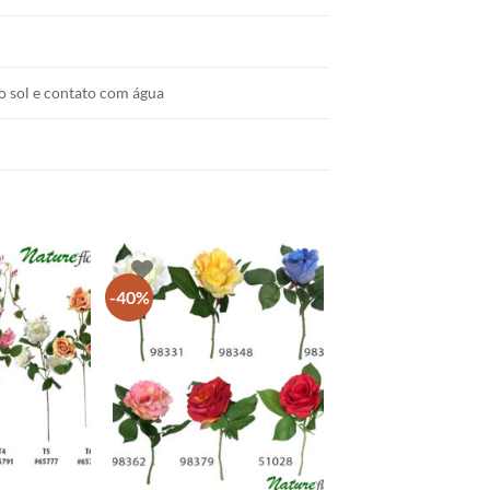
o sol e contato com água
-40%
+