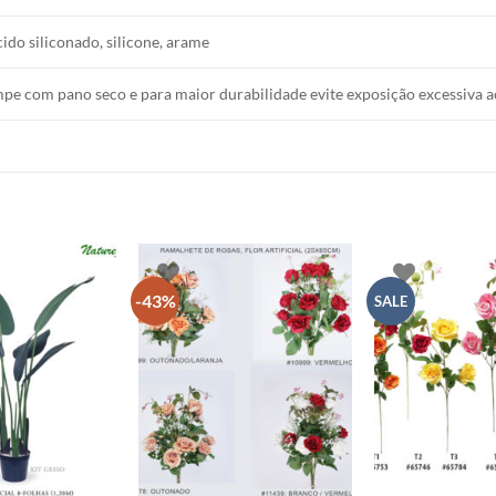
cido siliconado, silicone, arame
mpe com pano seco e para maior durabilidade evite exposição excessiva a
-43%
SALE
+
+