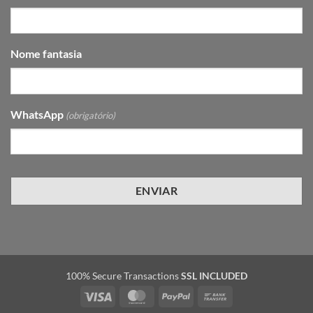
Nome fantasia
WhatsApp
(obrigatório)
100% Secure Transactions
SSL INCLUDED
Visa
MasterCard
PayPal
Bank
Transfer