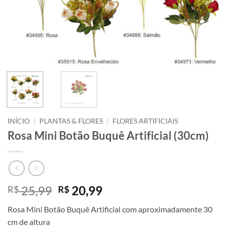
INÍCIO
/
PLANTAS & FLORES
/
FLORES ARTIFICIAIS
Rosa Mini Botão Buquê Artificial (30cm)
O
O
25,99
20,99
R$
R$
preço
preço
Rosa Mini Botão Buquê Artificial com aproximadamente 30
original
atual
cm de altura