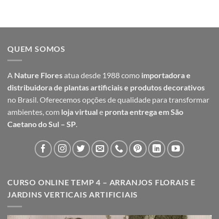
original
atual
preço:
era:
é:
R$ 337,99
R$ 25,99.
R$ 20,99.
através
R$ 357,98
QUEM SOMOS
A
Nature Flores
atua desde 1988 como
importadora e
distribuidora de plantas artificiais e produtos decorativos
no Brasil. Oferecemos opções de qualidade para transformar
ambientes, com
loja virtual
e
pronta entrega em São
Caetano do Sul – SP
.
CURSO ONLINE TEMP 4 – ARRANJOS FLORAIS E
JARDINS VERTICAIS ARTIFICIAIS