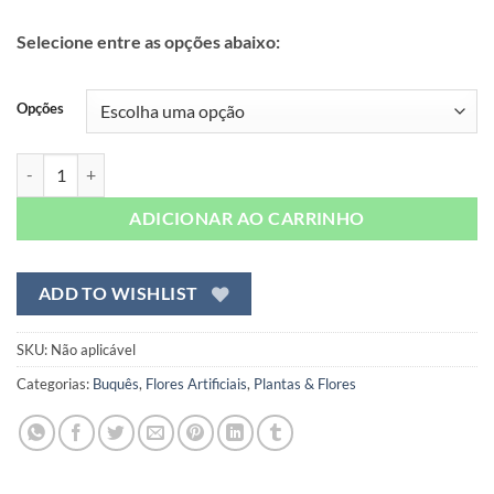
era:
é:
R$ 25,99.
R$ 20,99.
Selecione entre as opções abaixo:
Opções
Rosa Mini Botão Buquê Artificial (30cm) quantidade
ADICIONAR AO CARRINHO
ADD TO WISHLIST
SKU:
Não aplicável
Categorias:
Buquês
,
Flores Artificiais
,
Plantas & Flores