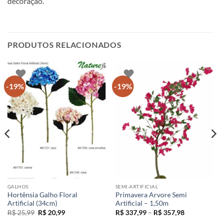
decoração.
PRODUTOS RELACIONADOS
-19%
-19%
GALHOS
SEMI-ARTIFICIAL
Hortênsia Galho Floral
Primavera Arvore Semi
Artificial (34cm)
Artificial – 1,50m
O
O
Faixa
R$
25,99
R$
20,99
R$
337,99
–
R$
357,98
preço
preço
de