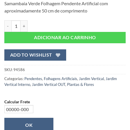
Samambaia Verde Folhagem Pendente Artificial com
original
atual
aproximadamente 50 cm de comprimento
era:
é:
R$ 57,99.
R$ 46,99.
Samambaia Verde Folhagem Pendente Artificial (50cm) quantidade
ADICIONAR AO CARRINHO
ADD TO WISHLIST
SKU:
94586
Categorias:
Pendentes
,
Folhagens Artificiais
,
Jardim Vertical
,
Jardim
Vertical Interno
,
Jardim Vertical OUT
,
Plantas & Flores
Calcular Frete
OK