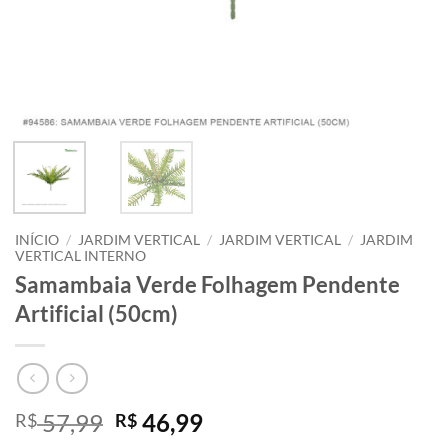
INÍCIO
/
JARDIM VERTICAL
/
JARDIM VERTICAL
/
JARDIM
VERTICAL INTERNO
Samambaia Verde Folhagem Pendente
Artificial (50cm)
O
O
57,99
46,99
R$
R$
preço
preço