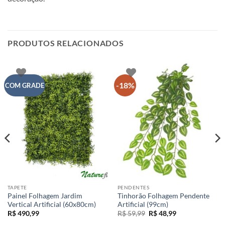
PRODUTOS RELACIONADOS
-18%
COM GRADE
TAPETE
PENDENTES
Painel Folhagem Jardim
Tinhorão Folhagem Pendente
Vertical Artificial (60x80cm)
Artificial (99cm)
O
O
R$
490,99
R$
59,99
R$
48,99
preço
preço