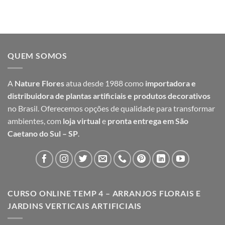
original
atual
era:
é:
R$ 59,99.
R$ 48,99.
QUEM SOMOS
A
Nature Flores
atua desde 1988 como
importadora e
distribuidora de plantas artificiais e produtos decorativos
no Brasil. Oferecemos opções de qualidade para transformar
ambientes, com
loja virtual
e
pronta entrega em São
Caetano do Sul – SP
.
CURSO ONLINE TEMP 4 – ARRANJOS FLORAIS E
JARDINS VERTICAIS ARTIFICIAIS