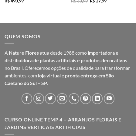
O
O
R$
490,99
R$
33,99
R$
27,99
preço
preço
original
atual
era:
é:
R$ 33,99.
R$ 27,99.
QUEM SOMOS
A
Nature Flores
atua desde 1988 como
importadora e
distribuidora de plantas artificiais e produtos decorativos
no Brasil. Oferecemos opções de qualidade para transformar
ambientes, com
loja virtual
e
pronta entrega em São
Caetano do Sul – SP
.
CURSO ONLINE TEMP 4 – ARRANJOS FLORAIS E
JARDINS VERTICAIS ARTIFICIAIS