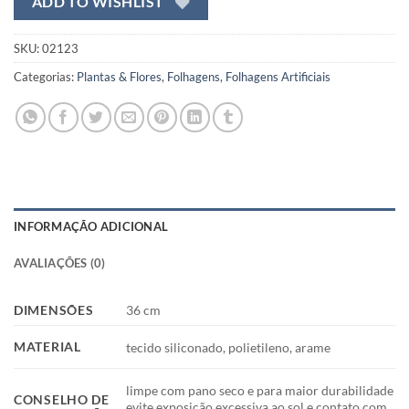
ADD TO WISHLIST
SKU:
02123
Categorias:
Plantas & Flores
,
Folhagens
,
Folhagens Artificiais
INFORMAÇÃO ADICIONAL
AVALIAÇÕES (0)
DIMENSÕES
36 cm
MATERIAL
tecido siliconado, polietileno, arame
limpe com pano seco e para maior durabilidade
CONSELHO DE
evite exposição excessiva ao sol e contato com