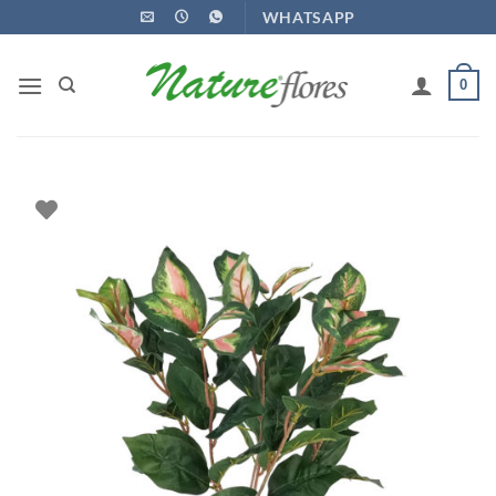
Ir
WHATSAPP
para
o
0
conteúdo