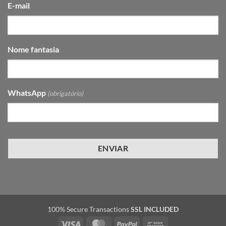
E-mail
Nome fantasia
WhatsApp
(obrigatório)
100% Secure Transactions
SSL INCLUDED
Visa
MasterCard
PayPal
Bank