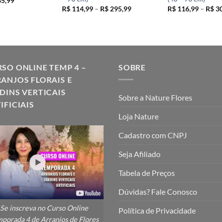
5,99
ço
preço
Faixa
R$
114,99
–
R$
295,99
R$
116,99
–
R$
30
inal
atual
de
é:
preço:
3,99.
R$ 35,99.
R$ 114,99
através
R$ 295,99
SO ONLINE TEMP 4 –
SOBRE
ANJOS FLORAIS E
DINS VERTICAIS
Sobre a Nature Flores
IFICIAIS
Loja Nature
Cadastro com CNPJ
Seja Afiliado
Tabela de Preços
Dúvidas? Fale Conosco
Se inscreva no Curso Online
Política de Privacidade
porada 4 de Arranjos de Flores