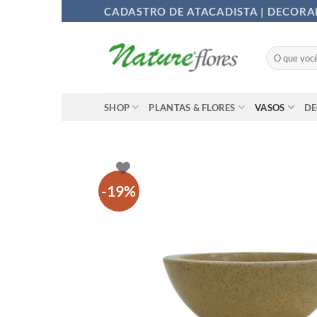
Ir
CADASTRO DE ATACADISTA | DECOR
para
o
Pesquisar
conteúdo
por:
SHOP
PLANTAS & FLORES
VASOS
D
-19%