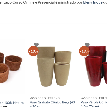
tar, o Curso Online e Presencial é ministrado por
Eleny Inoue
qu
-19%
-19%
+
+
VASO DE POLIETILENO
VASO DE POLIETIL
Vaso Grafiato Cônico Bege (40
Vaso Pérola Côn
oco 100% Natural
– 70 cm)
(40 – 70 cm)
O