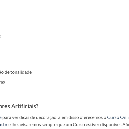
e
ão de tonalidade
vas
es Artificiais?
e
para ver dicas de decoração, além disso oferecemos o
Curso Onl
m.br
e lhe avisaremos sempre que um Curso estiver disponível. Afin