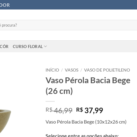
ADOR
ECÓR
CURSO FLORAL
INÍCIO
/
VASOS
/
VASO DE POLIETILENO
Vaso Pérola Bacia Bege
(26 cm)
O
O
46,99
37,99
R$
R$
preço
preço
Vaso Pérola Bacia Bege (10x12x26 cm)
original
atual
era:
é:
Selecione entre as opções abaixo: