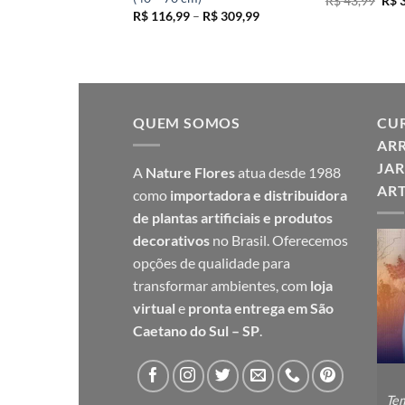
R$
43,99
R$
3
pre
Faixa
Faixa
–
R$
309,99
R$
116,99
–
R$
309,99
orig
de
de
era:
preço:
preço:
R$ 4
R$ 116,99
R$ 116,99
através
através
R$ 309,99
R$ 309,99
QUEM SOMOS
CUR
ARR
JAR
A
Nature Flores
atua desde 1988
ART
como
importadora e distribuidora
de plantas artificiais e produtos
decorativos
no Brasil. Oferecemos
opções de qualidade para
transformar ambientes, com
loja
virtual
e
pronta entrega em São
Caetano do Sul – SP
.
Tem