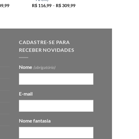
Faixa
Faixa
9,99
R$
116,99
–
R$
309,99
de
de
preço:
preço:
R$ 116,99
R$ 116,99
através
através
R$ 309,99
R$ 309,99
CADASTRE-SE PARA
RECEBER NOVIDADES
Nome
(obrigatório)
E-mail
Nome fantasia