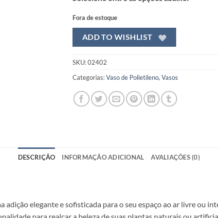
R$ 46,99.
R$ 37,99.
Fora de estoque
ADD TO WISHLIST
SKU:
02402
Categorias:
Vaso de Polietileno
,
Vasos
DESCRIÇÃO
INFORMAÇÃO ADICIONAL
AVALIAÇÕES (0)
adição elegante e sofisticada para o seu espaço ao ar livre ou in
nalidade para realçar a beleza de suas plantas naturais ou artificia