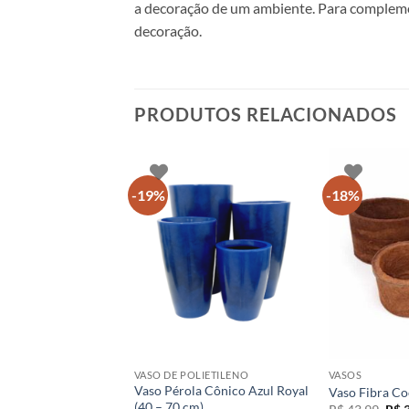
a decoração de um ambiente. Para complemen
decoração.
PRODUTOS RELACIONADOS
-19%
-18%
+
+
LIETILENO
VASO DE POLIETILENO
VASOS
la Cônico Marrom
Vaso Pérola Cônico Azul Royal
Vaso Fibra C
m)
(40 – 70 cm)
O