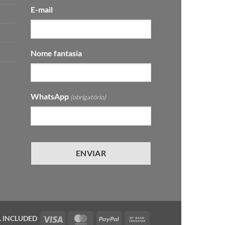
E-mail
Nome fantasia
WhatsApp
(obrigatório)
Visa
MasterCard
PayPal
Bank
L INCLUDED