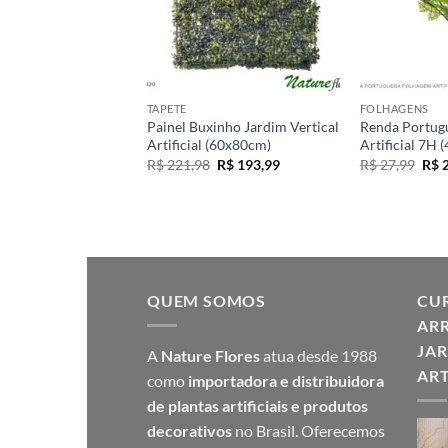
+
+
S
TAPETE
FOLHAGENS
rim Folhagem
Painel Buxinho Jardim Vertical
Renda Portug
 6H (26cm) –
Artificial (60x80cm)
Artificial 7H 
O
O
O
R$
221,98
R$
193,99
R$
27,99
R$
2
preço
preço
pre
O
O
R$
9,99
original
atual
orig
preço
preço
era:
é:
era:
original
atual
R$ 221,98.
R$ 193,99.
R$ 2
era:
é:
R$ 17,99.
R$ 9,99.
QUEM SOMOS
CUR
ARR
JAR
A
Nature Flores
atua desde 1988
ART
como
importadora e distribuidora
de plantas artificiais e produtos
decorativos
no Brasil. Oferecemos