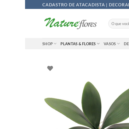
Ir
CADASTRO DE ATACADISTA | DECOR
para
o
Pesquisar
conteúdo
por:
SHOP
PLANTAS & FLORES
VASOS
D