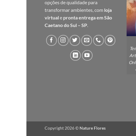
opções de qualidade para
transformar ambientes, com
loja
virtual
e
pronta entrega em São
Caetano do Sul – SP
.
Tem
Art
Onl
Copyright 2026 ©
Nature Flores