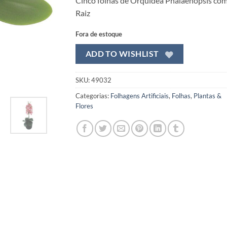
Cinco folhas de Orquídea Phalaenopsis co
Raiz
Fora de estoque
ADD TO WISHLIST
SKU:
49032
Categorias:
Folhagens Artificiais
,
Folhas
,
Plantas &
Flores