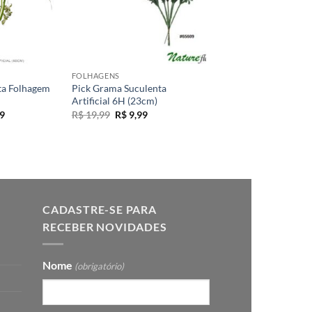
+
FOLHAGENS
ata Folhagem
Pick Grama Suculenta
Artificial 6H (23cm)
O
O
O
9
R$
19,99
R$
9,99
preço
preço
preço
atual
original
atual
é:
era:
é:
9.
R$ 33,99.
R$ 19,99.
R$ 9,99.
CADASTRE-SE PARA
RECEBER NOVIDADES
Nome
(obrigatório)