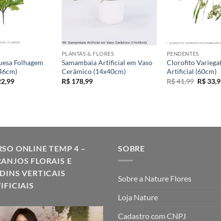
+
+
PLANTAS & FLORES
PENDENTES
uesa Folhagem
Samambaia Artificial em Vaso
Clorofito Varieg
(46cm)
Cerâmico (14x40cm)
Artificial (60cm)
O
O
2,99
R$
178,99
R$
41,99
R$
33,9
ço
preço
preço
inal
atual
original
é:
era:
7,99.
R$ 22,99.
R$ 41,9
SO ONLINE TEMP 4 –
SOBRE
ANJOS FLORAIS E
DINS VERTICAIS
Sobre a Nature Flores
IFICIAIS
Loja Nature
Cadastro com CNPJ