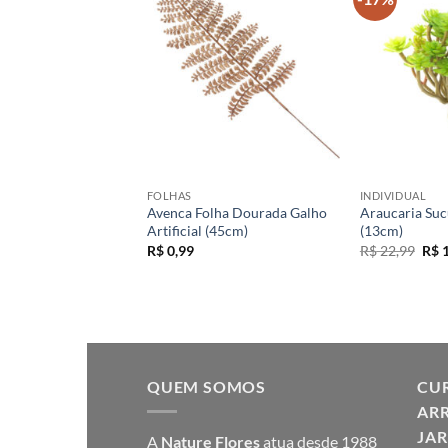
+
+
S
FOLHAS
INDIVIDUAL
osta Natural para
Avenca Folha Dourada Galho
Araucaria Sucu
oral (290cm)
Artificial (45cm)
(13cm)
O
O
$
7,99
R$
0,99
R$
22,99
R$
1
reço
preço
pre
iginal
atual
orig
a:
é:
era:
 9,99.
R$ 7,99.
R$ 2
QUEM SOMOS
CUR
ARR
JAR
A
Nature Flores
atua desde 1988