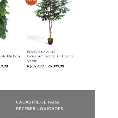
+
PLANTAS & FLORES
usto On Pole
Ficus Semi-artificial (1,50m) –
Verde
Faixa
Faixa
9,98
R$
379,99
–
R$
399,98
de
de
preço:
preço:
R$ 399,99
R$ 379,99
através
através
R$ 419,98
R$ 399,98
CADASTRE-SE PARA
RECEBER NOVIDADES