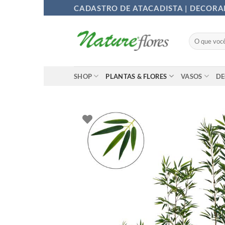
Ir
CADASTRO DE ATACADISTA | DECOR
para
o
Pesquisar
conteúdo
por:
SHOP
PLANTAS & FLORES
VASOS
D