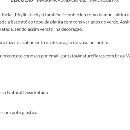
DESCRIÇÃO
INFORMAÇÃO ADICIONAL
AVALIAÇÕES (0)
tificial (Phyllostachys) também é conhecida como bambu-mirim 
esde a base até ao topo da planta com tons variados de verde. As
ratada, sendo assim versátil na decoração.
ra fazer o acabamento da decoração do vaso ou jardim.
 em contato conosco por email contato@natureflores.com.br ou
ronco Natural Desidratado
 com pote plástico