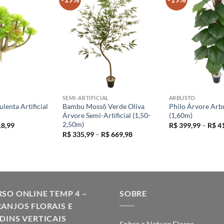
+
+
SEMI-ARTIFICIAL
ARBUSTO
lenta Artificial
Bambu Mossô Verde Oliva
Philo Árvore Arb
Árvore Semi-Artificial (1,50-
(1,60m)
2,50m)
O
8,99
R$
399,99
–
R$
41
ço
preço
Faixa
R$
335,99
–
R$
669,98
inal
atual
de
é:
preço:
2,99.
R$ 18,99.
R$ 335,99
através
R$ 669,98
SO ONLINE TEMP 4 –
SOBRE
ANJOS FLORAIS E
DINS VERTICAIS
Sobre a Nature Flores