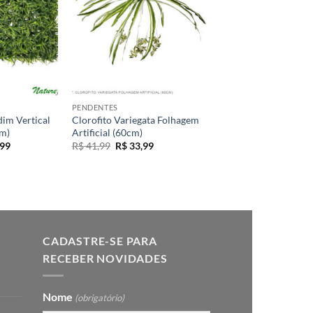
+
PENDENTES
dim Vertical
Clorofito Variegata Folhagem
cm)
Artificial (60cm)
O
O
O
99
R$
41,99
R$
33,99
preço
preço
preço
al
atual
original
atual
é:
era:
é:
,99.
R$ 84,99.
R$ 41,99.
R$ 33,99.
CADASTRE-SE PARA
RECEBER NOVIDADES
Nome
(obrigatório)