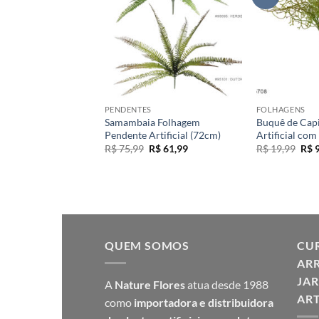
+
+
S
PENDENTES
FOLHAGENS
rim Folhagem
Samambaia Folhagem
Buquê de Cap
 6H (26cm) –
Pendente Artificial (72cm)
Artificial com
O
O
O
R$
75,99
R$
61,99
R$
19,99
R$
9
preço
preço
pre
O
O
R$
9,99
original
atual
orig
preço
preço
era:
é:
era:
original
atual
R$ 75,99.
R$ 61,99.
R$ 1
era:
é:
R$ 17,99.
R$ 9,99.
QUEM SOMOS
CUR
ARR
JAR
A
Nature Flores
atua desde 1988
ART
como
importadora e distribuidora