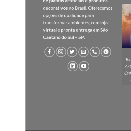
de plantas artificiais e produtos
decorativos
no Brasil. Oferecemos
opções de qualidade para
transformar ambientes, com
loja
virtual
e
pronta entrega em São
Caetano do Sul – SP
.
Tem
Art
Onl