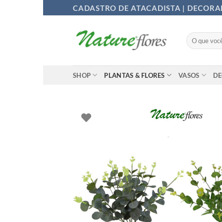
Ir
CADASTRO DE ATACADISTA | DECOR
para
o
Pesquisar
conteúdo
por:
SHOP
PLANTAS & FLORES
VASOS
D