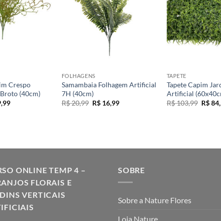
+
+
FOLHAGENS
TAPETE
im Crespo
Samambaia Folhagem Artificial
Tapete Capim Jar
 Broto (40cm)
7H (40cm)
Artificial (60x40
O
O
O
O
,99
R$
20,99
R$
16,99
R$
103,99
R$
84,
ço
preço
preço
preço
preço
inal
atual
original
atual
origin
é:
era:
é:
era:
9,99.
R$ 9,99.
R$ 20,99.
R$ 16,99.
R$ 103
SO ONLINE TEMP 4 –
SOBRE
ANJOS FLORAIS E
DINS VERTICAIS
Sobre a Nature Flores
IFICIAIS
Loja Nature