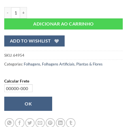
era:
é:
R$ 31,99.
R$ 25,99.
Capim Verde Buquê Artificial (62cm) quantidade
ADICIONAR AO CARRINHO
ADD TO WISHLIST
SKU:
64954
Categorias:
Folhagens
,
Folhagens Artificiais
,
Plantas & Flores
Calcular Frete
OK