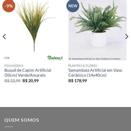
-9%
NEW
FOLHAGENS
PLANTAS & FLORES
Buquê de Capim Artificial
Samambaia Artificial em Vaso
(50cm) Verde/Amarelo
Cerâmico (14x40cm)
O
O
R$
22,99
R$
20,99
R$
178,99
preço
preço
original
atual
era:
é:
R$ 22,99.
R$ 20,99.
QUEM SOMOS