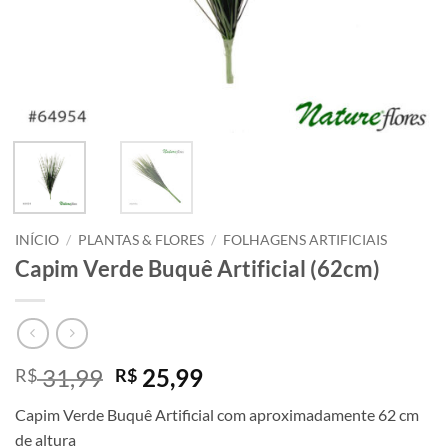
INÍCIO
/
PLANTAS & FLORES
/
FOLHAGENS ARTIFICIAIS
Capim Verde Buquê Artificial (62cm)
O
O
31,99
25,99
R$
R$
preço
preço
Capim Verde Buquê Artificial com aproximadamente 62 cm
original
atual
de altura