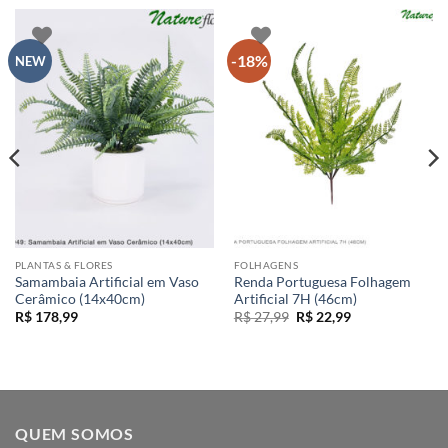
-18%
NEW
PLANTAS & FLORES
FOLHAGENS
Samambaia Artificial em Vaso
Renda Portuguesa Folhagem
Cerâmico (14x40cm)
Artificial 7H (46cm)
O
O
R$
178,99
R$
27,99
R$
22,99
preço
preço
original
atual
era:
é:
R$ 27,99.
R$ 22,99.
QUEM SOMOS