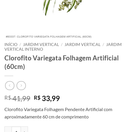
INÍCIO
/
JARDIM VERTICAL
/
JARDIM VERTICAL
/
JARDIM
VERTICAL INTERNO
Clorofito Variegata Folhagem Artificial
(60cm)
O
O
41,99
33,99
R$
R$
preço
preço
Clorofito Variegata Folhagem Pendente Artificial com
original
atual
aproximadamente 60 cm de comprimento
era:
é:
R$ 41,99.
R$ 33,99.
Clorofito Variegata Folhagem Artificial (60cm) quantidade